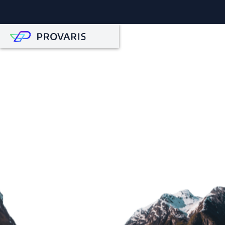
ASX: PV1
FWB: WS90
WKN: A3DMYM