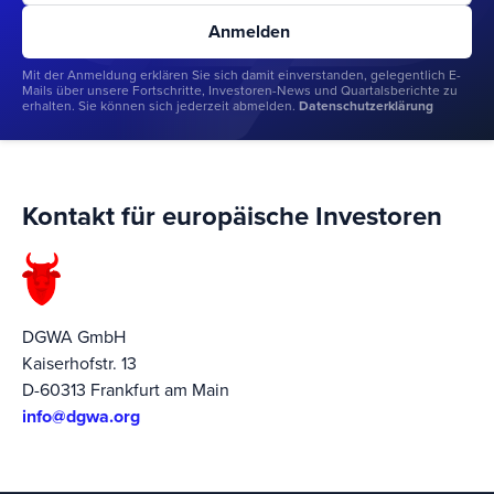
Mit der Anmeldung erklären Sie sich damit einverstanden, gelegentlich E-
Mails über unsere Fortschritte, Investoren-News und Quartalsberichte zu
erhalten. Sie können sich jederzeit abmelden.
Datenschutzerklärung
Kontakt für europäische Investoren
DGWA GmbH
Kaiserhofstr. 13
D-60313 Frankfurt am Main
info@dgwa.org