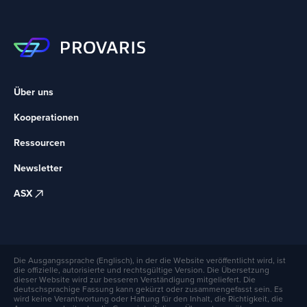
Über uns
Kooperationen
Ressourcen
Newsletter
ASX
Die Ausgangssprache (Englisch), in der die Website veröffentlicht wird, ist
die offizielle, autorisierte und rechtsgültige Version. Die Übersetzung
dieser Website wird zur besseren Verständigung mitgeliefert. Die
deutschsprachige Fassung kann gekürzt oder zusammengefasst sein. Es
wird keine Verantwortung oder Haftung für den Inhalt, die Richtigkeit, die